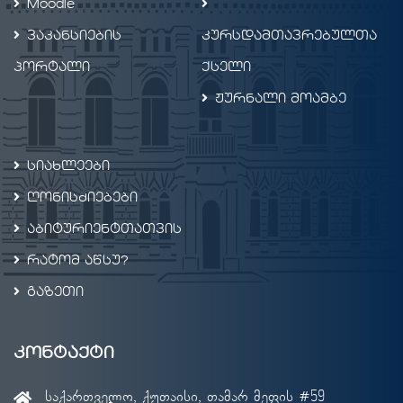
Moodle
ვაკანსიების
კურსდამთავრებულთა
პორტალი
ქსელი
ჟურნალი მოამბე
სიახლეები
ღონისძიებები
აბიტურიენტთათვის
რატომ აწსუ?
გაზეთი
კონტაქტი
საქართველო, ქუთაისი, თამარ მეფის #59