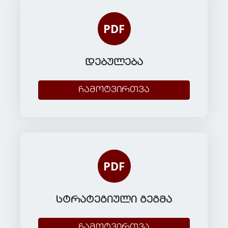
PDF
დებულება
ჩამოტვირთვა
PDF
სტრატეგიული გეგმა
ჩამოტვირთვა