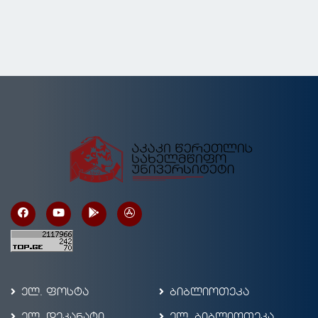
ელ. ფოსტა
ბიბლიოთეკა
ელ. დეკანატი
ელ. ბიბლიოთეკა