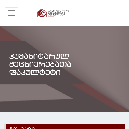
ჰუმანიტარულ
მეცნიერებათა
ფაკულტეტი